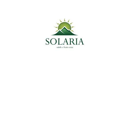
Planta Medicinal do Momento
Plantas Medicinais
Canela-de-Velho: Alívio Potente para Dores nas
Articulações e Efeito Antiparasitário Intestinal
8 de abril de 2025