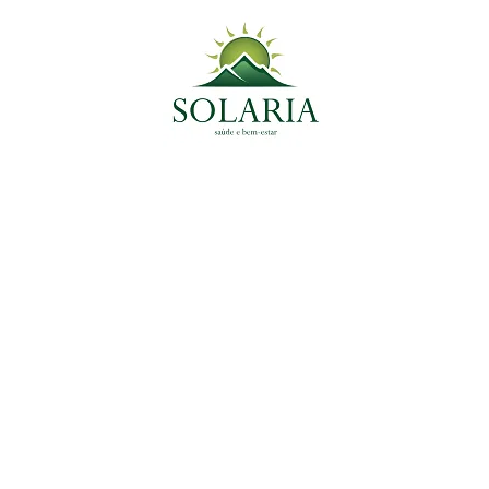
Post Mais Lidos
14 de março de 2025
Caruru: Antiparasitário Natural e Fonte de Nutrientes
Essenciais
9 de janeiro de 2025
Melissa: Calmante Natural e Aliada no Combate à
Ansiedade
30 de dezembro de 2024
Alevante: O Segredo Natural para Alívio de Dores e
Inflamações
Planta Medicinal do Momento