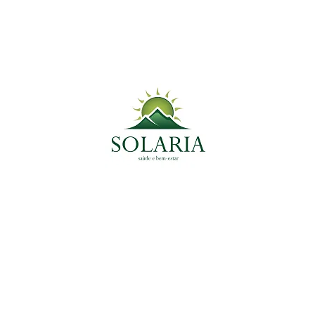
de Bucal e
Medicinal do Momento
Tags
Ansiedade
Anti-Inflamatório
Antioxidante
antiparasitário
Colesterol
Coração
Céreb