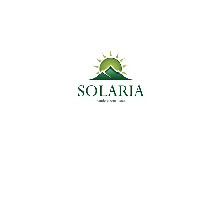
Medicinal do Momento
Tags
Ansiedade
Anti-Inflamatório
Antioxidante
antiparasitário
Colesterol
Coração
Céreb