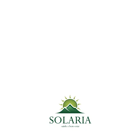
Mil-Folhas: A Planta Medicinal
que Combate Inflamações e
Auxilia na Digestão
Post Mais Lidos
14 de março de 2025
Caruru: Antiparasitário Natural e Fonte de Nutrientes
Essenciais
9 de janeiro de 2025
Melissa: Calmante Natural e Aliada no Combate à
Ansiedade
30 de dezembro de 2024
Alevante: O Segredo Natural para Alívio de Dores e