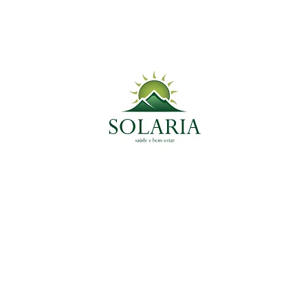
Medicinal do Momento
Tags
Ansiedade
Anti-Inflamatório
Antioxidante
antiparasitário
Colesterol
Coração
Céreb