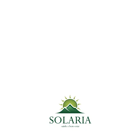
antioxidantes com ação anti-
inflamatória e protetora
hepática
Post Mais Lidos
14 de março de 2025
Caruru: Antiparasitário Natural e Fonte de Nutrientes
Essenciais
9 de janeiro de 2025
Melissa: Calmante Natural e Aliada no Combate à
Ansiedade
30 de dezembro de 2024
Alevante: O Segredo Natural para Alívio de Dores e