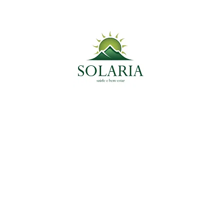
Planta Medicinal do Momento
Plantas Medicinais
Cardamomo: O Poderoso Digestivo e
Antioxidante Natural
14 de fevereiro de 2025