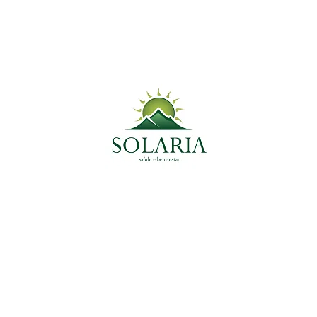
 Reumatoide
s
Medicinal do Momento
Tags
Ansiedade
Anti-Inflamatório
Antioxidante
antiparasitário
Colesterol
Coração
Céreb