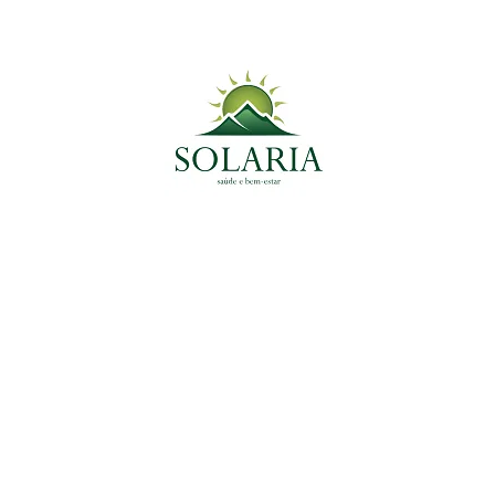
Planta Medicinal do Momento
Plantas Medicinais
Bardana: Detox Natural do Sangue com Potente
Ação Antiparasitária
9 de abril de 2025