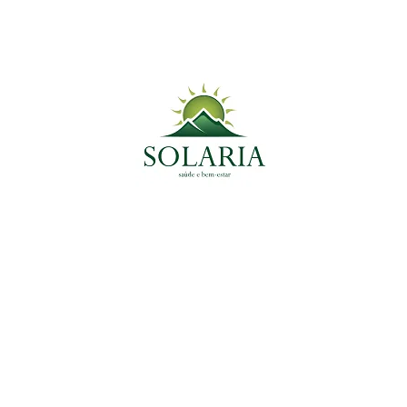
30 de dezembro de 2024
Alevante: O Segredo Natural para Alívio de Dores e
Inflamações
Planta Medicinal do Momento
Plantas Medicinais
Cajueiro: O Guardião da Saúde Bucal e
Antiinflamatório Natural
13 de janeiro de 2025