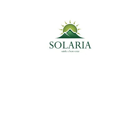
Planta Medicinal do Momento
Plantas Medicinais
Eucalipto: Descongestionante Poderoso e
Aliado no Combate a Infecções Respiratórias
11 de abril de 2025