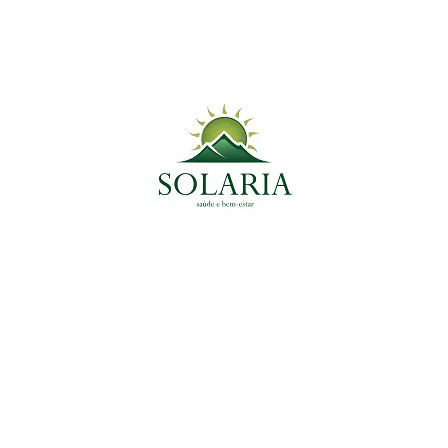
Medicinal do Momento
Tags
Ansiedade
Anti-Inflamatório
Antioxidante
antiparasitário
Colesterol
Coração
Céreb