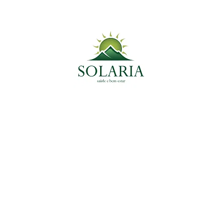
Planta Medicinal do Momento
Plantas Medicinais
Açafrão-da-Terra: O Poderoso Anti-inflamatório
Natural e Antioxidante
2 de janeiro de 2025