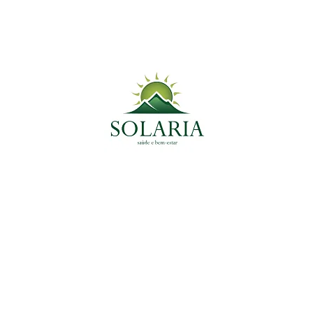
Medicinal do Momento
Tags
Ansiedade
Anti-Inflamatório
Antioxidante
antiparasitário
Colesterol
Coração
Céreb