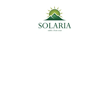
Produtos Indicados SOLARIA
Sobre o Autor
Drª Camila Midori
Tatibana
Fisioterapeuta
em
Tatibana Saúde Integrativa
|
(11) 99109-