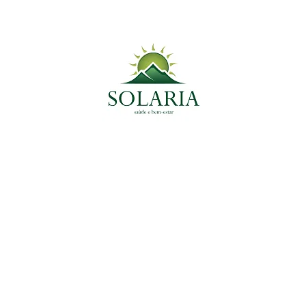
Planta Medicinal do Momento
Plantas Medicinais
Alecrim: Estimulante Mental e Aliado para a
Digestão
7 de janeiro de 2025