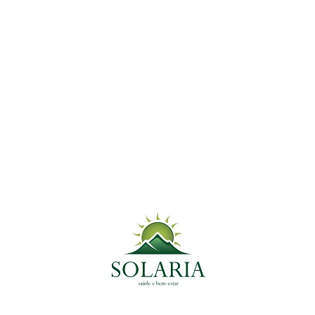
tema Digestivo
hepática e digestiva. Rica em compostos bioativos como a cinari
ara fazer aquele detox!
ando da alimentação. Pedir um delivery ou ainda…