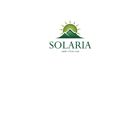
Planta Medicinal do Momento
Plantas Medicinais
Alcaçuz: planta medicinal com potente ação
anti-inflamatória, digestiva e protetora gástrica
9 de junho de 2025