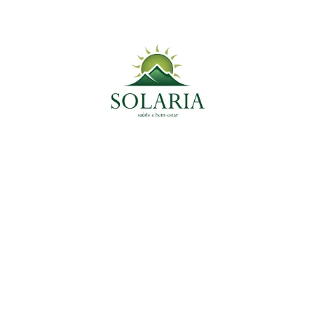
Planta Medicinal do Momento
Plantas Medicinais
Picão Preto: A Poderosa Arma Contra Parasitas
e Inflamações
30 de dezembro de 2024