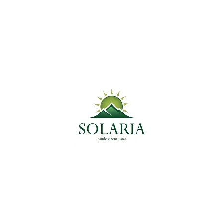
18 de março de 2021
Conheça a Chlorella e seu
poder detox em nosso
organismo
Medicinal do Momento
Tags