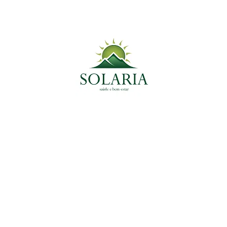
Planta Medicinal do Momento
Plantas Medicinais
Uxi-Amarelo: Poderoso Anti-inflamatório
Natural no Tratamento de Miomas, Cistos e
Infecções Urogenitais
22 de maio de 2025