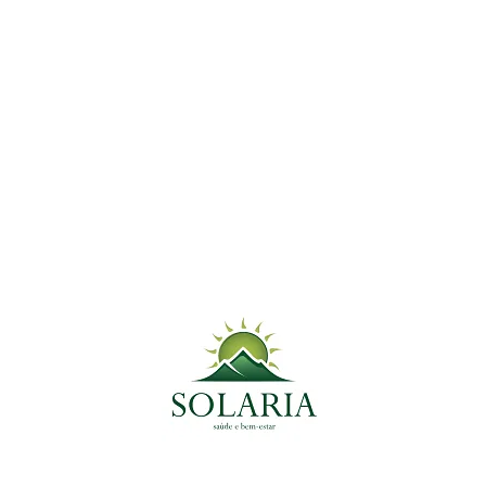
o e Não Sabe, Inclusive seu Médico! Saib
ésio nos exames de sangue de rotina. Portanto, a…
am no Combate a Diabetes Tipo 2
e processar a glicose como combustível fica prejudicada, result
omo Tratá-la Naturalmente
que normalmente deixa os pacientes sem saber o que…