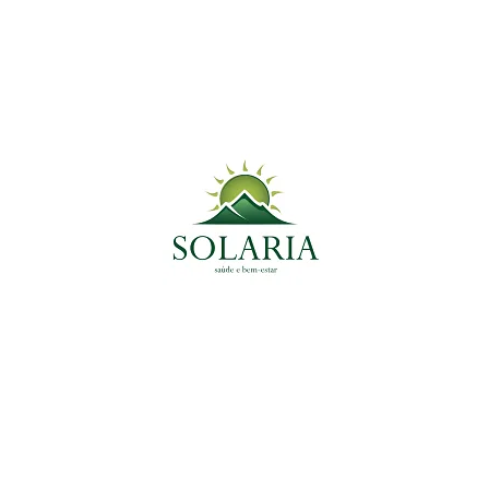
stivo em uma Planta Aromática
na, digestiva e calmante. Rico em eugenol e antioxidantes, auxil
ofeno
terais mortais associados ao uso regular de analgésicos sintétic
antas Medicinais
mento/preparação, após uma ou mais operações farmacêuticas ef