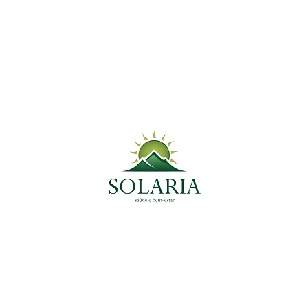
tural para
30 de dezembro de 2024
Poejo: A Planta Al
Gripes e Problema