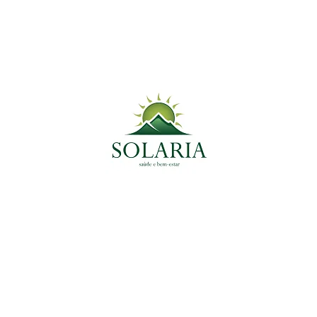
Nutrição
14 de abril de 2021
Conheça 5 Benefícios do Óleo
de Coco
Bem-Estar